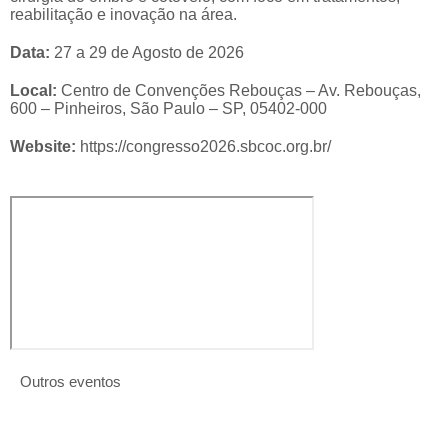
reabilitação e inovação na área.
Data:
27 a 29 de Agosto de 2026
Local:
Centro de Convenções Rebouças – Av. Rebouças,
600 – Pinheiros, São Paulo – SP, 05402-000
Website:
https://congresso2026.sbcoc.org.br/
SBOT 2026 | 18 a 20 de Novembro de 2026
Idioma SBOT 2026 Home Eventos Futuros SBOT 2026​
SBOT 2026 O Congresso da SBOT é o principal evento
CBCM 2026 | 26 a 28 de Agosto de 2026
anual da...
XIII Congresso Brasileiro De Comportamento Motor
(CBCM)
Foot and Ankle World Cup | 07 de Agosto de 2026
saiba mais
FOOT AND ANKLE WORLD CUP – LESÕES EM JOGO
Outros eventos
saiba mais
saiba mais