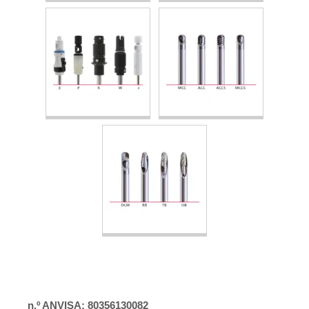
n.º ANVISA: 80356130082