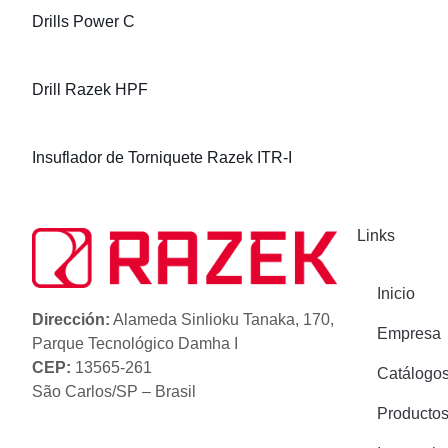
Drills Power C
Drill Razek HPF
Insuflador de Torniquete Razek ITR-I
Links
Inicio
Dirección:
Alameda Sinlioku Tanaka, 170,
Empresa
Parque Tecnológico Damha I
CEP:
13565-261
Catálogo
São Carlos/SP – Brasil
Producto