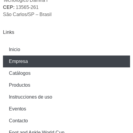
Tecnológico Damha I
CEP:
13565-261
São Carlos/SP – Brasil
Links
Inicio
Empresa
Catálogos
Productos
Instrucciones de uso
Eventos
Contacto
Foot and Ankle World Cup