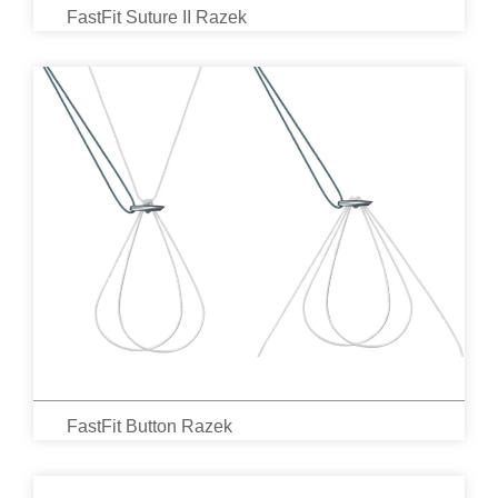
FastFit Suture II Razek
FastFit Button Razek