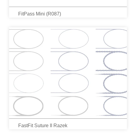
FitPass Mini (R087)
FastFit Suture II Razek