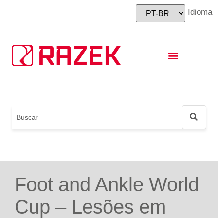
Idioma
Instruções de Uso
Foot and Ankle World Cup
Foot and Ankle World
Cup – Lesões em