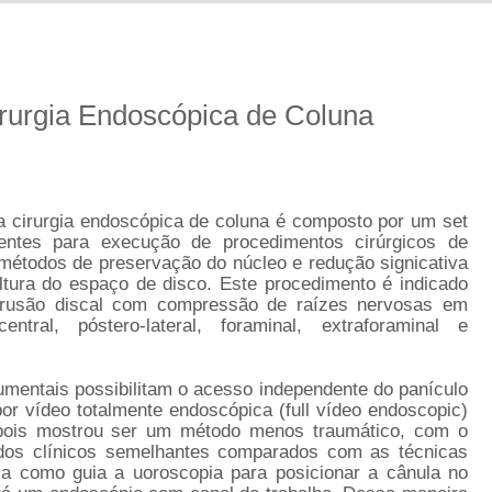
irurgia Endoscópica de Coluna
a cirurgia endoscópica de coluna é composto por um set
entes para execução de procedimentos cirúrgicos de
métodos de preservação do núcleo e redução signicativa
ltura do espaço de disco. Este procedimento é indicado
trusão discal com compressão de raízes nervosas em
ntral, póstero-lateral, foraminal, extraforaminal e
umentais possibilitam o acesso independente do panículo
por vídeo totalmente endoscópica (full vídeo endoscopic)
 pois mostrou ser um método menos traumático, com o
dos clínicos semelhantes comparados com as técnicas
iza como guia a uoroscopia para posicionar a cânula no