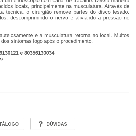
ará um endoscópio com canal de trabalho. Dessa maneira
idos locais, principalmente na musculatura. Através de
ta técnica, o cirurgião remove partes do disco lesado,
os, descomprimindo o nervo e aliviando a pressão no
cautelosamente e a musculatura retorna ao local. Muitos
o dos sintomas logo após o procedimento.
56130121 e 80356130034
as
TÁLOGO
DÚVIDAS