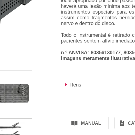
local apropriado por onde pass
haverá uma lesão mínima aos tec
instrumentos especiais para es
assim como fragmentos herniad
nervo e dentro do disco.
Todo o instrumental é retirado 
pacientes sentem alívio imediat
n.º ANVISA: 80356130177, 803
Imagens meramente ilustrativ
Itens
MANUAL
CA