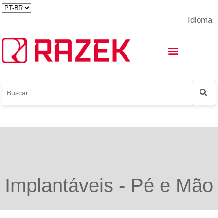
Idioma
Foot and Ankle World Cup
Implantáveis - Pé e Mão